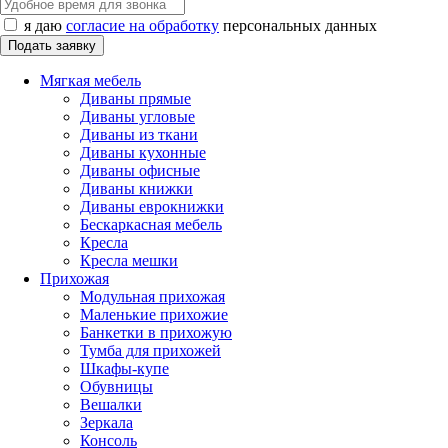
я даю
согласие на обработку
персональных данных
Мягкая мебель
Диваны прямые
Диваны угловые
Диваны из ткани
Диваны кухонные
Диваны офисные
Диваны книжки
Диваны еврокнижки
Бескаркасная мебель
Кресла
Кресла мешки
Прихожая
Модульная прихожая
Маленькие прихожие
Банкетки в прихожую
Тумба для прихожей
Шкафы-купе
Обувницы
Вешалки
Зеркала
Консоль