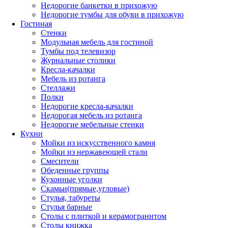
Недорогие банкетки в прихожую
Недорогие тумбы для обуви в прихожую
Гостиная
Стенки
Модульная мебель для гостиной
Тумбы под телевизор
Журнальные столики
Кресла-качалки
Мебель из ротанга
Стеллажи
Полки
Недорогие кресла-качалки
Недорогая мебель из ротанга
Недорогие мебельные стенки
Кухни
Мойки из искусственного камня
Мойки из нержавеющей стали
Смесители
Обеденные группы
Кухонные уголки
Скамьи(прямые,угловые)
Стулья, табуреты
Стулья барные
Столы с плиткой и керамогранитом
Столы книжка