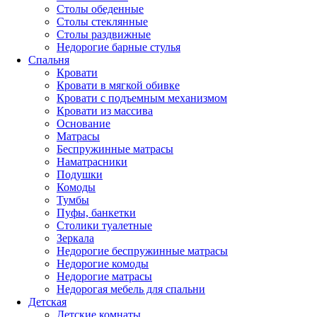
Столы обеденные
Столы стеклянные
Столы раздвижные
Недорогие барные стулья
Спальня
Кровати
Кровати в мягкой обивке
Кровати с подъемным механизмом
Кровати из массива
Основание
Матрасы
Беспружинные матрасы
Наматрасники
Подушки
Комоды
Тумбы
Пуфы, банкетки
Столики туалетные
Зеркала
Недорогие беспружинные матрасы
Недорогие комоды
Недорогие матрасы
Недорогая мебель для спальни
Детская
Детские комнаты