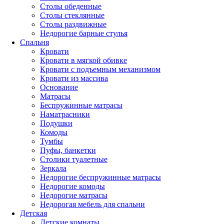
Столы обеденные
Столы стеклянные
Столы раздвижные
Недорогие барные стулья
Спальня
Кровати
Кровати в мягкой обивке
Кровати с подъемным механизмом
Кровати из массива
Основание
Матрасы
Беспружинные матрасы
Наматрасники
Подушки
Комоды
Тумбы
Пуфы, банкетки
Столики туалетные
Зеркала
Недорогие беспружинные матрасы
Недорогие комоды
Недорогие матрасы
Недорогая мебель для спальни
Детская
Детские комнаты