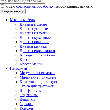
я даю
согласие на обработку
персональных данных
Мягкая мебель
Диваны прямые
Диваны угловые
Диваны из ткани
Диваны кухонные
Диваны офисные
Диваны книжки
Диваны еврокнижки
Бескаркасная мебель
Кресла
Кресла мешки
Прихожая
Модульная прихожая
Маленькие прихожие
Банкетки в прихожую
Тумба для прихожей
Шкафы-купе
Обувницы
Вешалки
Зеркала
Консоль