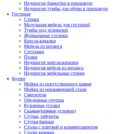
Недорогие банкетки в прихожую
Недорогие тумбы для обуви в прихожую
Гостиная
Стенки
Модульная мебель для гостиной
Тумбы под телевизор
Журнальные столики
Кресла-качалки
Мебель из ротанга
Стеллажи
Полки
Недорогие кресла-качалки
Недорогая мебель из ротанга
Недорогие мебельные стенки
Кухни
Мойки из искусственного камня
Мойки из нержавеющей стали
Смесители
Обеденные группы
Кухонные уголки
Скамьи(прямые,угловые)
Стулья, табуреты
Стулья барные
Столы с плиткой и керамогранитом
Столы книжка