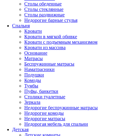
Столы обеденные
Столы стеклянные
Столы раздвижные
Недорогие барные стулья
Спальня
Кровати
Кровати в мягкой обивке
Кровати с подъемным механизмом
Кровати из массива
Основание
Матрасы
Беспружинные матрасы
Наматрасники
Подушки
Комоды
Тумбы
Пуфы, банкетки
Столики туалетные
Зеркала
Недорогие беспружинные матрасы
Недорогие комоды
Недорогие матрасы
Недорогая мебель для спальни
Детская
Детские комнаты