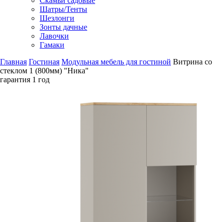
Скамьи садовые
Шатры/Тенты
Шезлонги
Зонты дачные
Лавочки
Гамаки
Главная
Гостиная
Модульная мебель для гостиной
Витрина со
стеклом 1 (800мм) "Ника"
гарантия
1 год