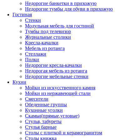
Недорогие банкетки в прихожую
Недорогие тумбы для обуви в прихожую
Гостиная
Стенки
Модульная мебель для гостиной
Тумбы под телевизор
Журнальные столики
Кресла-качалки
Мебель из ротанга
Стеллажи
Полки
Недорогие кресла-качалки
Недорогая мебель из ротанга
Недорогие мебельные стенки
Кухни
Мойки из искусственного камня
Мойки из нержавеющей стали
Смесители
Обеденные группы
Кухонные уголки
Скамьи(прямые,угловые)
Стулья, табуреты
Стулья барные
Столы с плиткой и керамогранитом
Столы книжка