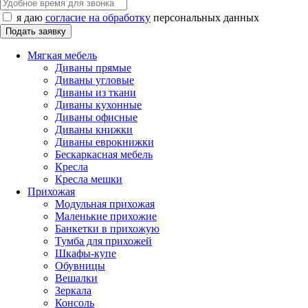
я даю
согласие на обработку
персональных данных
Мягкая мебель
Диваны прямые
Диваны угловые
Диваны из ткани
Диваны кухонные
Диваны офисные
Диваны книжки
Диваны еврокнижки
Бескаркасная мебель
Кресла
Кресла мешки
Прихожая
Модульная прихожая
Маленькие прихожие
Банкетки в прихожую
Тумба для прихожей
Шкафы-купе
Обувницы
Вешалки
Зеркала
Консоль