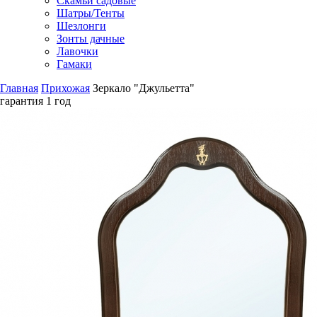
Скамьи садовые
Шатры/Тенты
Шезлонги
Зонты дачные
Лавочки
Гамаки
Главная
Прихожая
Зеркало "Джульетта"
гарантия
1 год