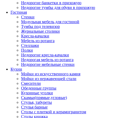
Недорогие банкетки в прихожую
Недорогие тумбы для обуви в прихожую
Гостиная
Стенки
Модульная мебель для гостиной
Тумбы под телевизор
Журнальные столики
Кресла-качалки
Мебель из ротанга
Стеллажи
Полки
Недорогие кресла-качалки
Недорогая мебель из ротанга
Недорогие мебельные стенки
Кухни
Мойки из искусственного камня
Мойки из нержавеющей стали
Смесители
Обеденные группы
Кухонные уголки
Скамьи(прямые,угловые)
Стулья, табуреты
Стулья барные
Столы с плиткой и керамогранитом
Столы книжка