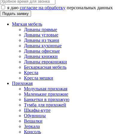
я даю
согласие на обработку
персональных данных
Мягкая мебель
Диваны прямые
Диваны угловые
Диваны из ткани
Диваны кухонные
Диваны офисные
Диваны книжки
Диваны еврокнижки
Бескаркасная мебель
Кресла
Кресла мешки
Прихожая
Модульная прихожая
Маленькие прихожие
Банкетки в прихожую
Тумба для прихожей
Шкафы-купе
Обувницы
Вешалки
Зеркала
Консоль