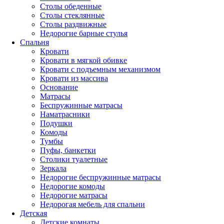
Столы обеденные
Столы стеклянные
Столы раздвижные
Недорогие барные стулья
Спальня
Кровати
Кровати в мягкой обивке
Кровати с подъемным механизмом
Кровати из массива
Основание
Матрасы
Беспружинные матрасы
Наматрасники
Подушки
Комоды
Тумбы
Пуфы, банкетки
Столики туалетные
Зеркала
Недорогие беспружинные матрасы
Недорогие комоды
Недорогие матрасы
Недорогая мебель для спальни
Детская
Детские комнаты