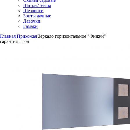
Скамьи садовые
Шатры/Тенты
Шезлонги
Зонты дачные
Лавочки
Гамаки
Главная
Прихожая
Зеркало горизонтальное "Фиджи"
гарантия
1 год