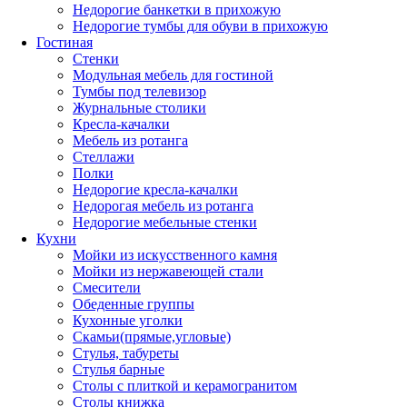
Недорогие банкетки в прихожую
Недорогие тумбы для обуви в прихожую
Гостиная
Стенки
Модульная мебель для гостиной
Тумбы под телевизор
Журнальные столики
Кресла-качалки
Мебель из ротанга
Стеллажи
Полки
Недорогие кресла-качалки
Недорогая мебель из ротанга
Недорогие мебельные стенки
Кухни
Мойки из искусственного камня
Мойки из нержавеющей стали
Смесители
Обеденные группы
Кухонные уголки
Скамьи(прямые,угловые)
Стулья, табуреты
Стулья барные
Столы с плиткой и керамогранитом
Столы книжка