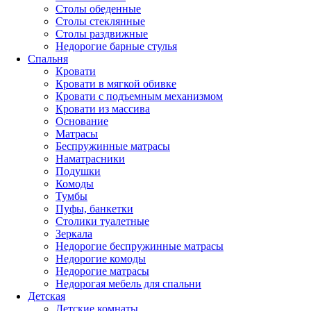
Столы обеденные
Столы стеклянные
Столы раздвижные
Недорогие барные стулья
Спальня
Кровати
Кровати в мягкой обивке
Кровати с подъемным механизмом
Кровати из массива
Основание
Матрасы
Беспружинные матрасы
Наматрасники
Подушки
Комоды
Тумбы
Пуфы, банкетки
Столики туалетные
Зеркала
Недорогие беспружинные матрасы
Недорогие комоды
Недорогие матрасы
Недорогая мебель для спальни
Детская
Детские комнаты