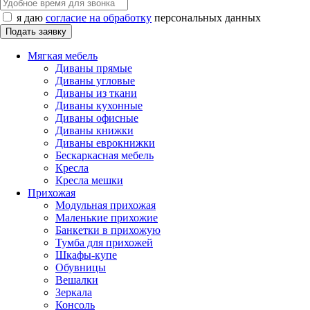
я даю
согласие на обработку
персональных данных
Мягкая мебель
Диваны прямые
Диваны угловые
Диваны из ткани
Диваны кухонные
Диваны офисные
Диваны книжки
Диваны еврокнижки
Бескаркасная мебель
Кресла
Кресла мешки
Прихожая
Модульная прихожая
Маленькие прихожие
Банкетки в прихожую
Тумба для прихожей
Шкафы-купе
Обувницы
Вешалки
Зеркала
Консоль