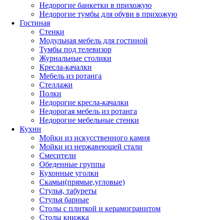
Недорогие банкетки в прихожую
Недорогие тумбы для обуви в прихожую
Гостиная
Стенки
Модульная мебель для гостиной
Тумбы под телевизор
Журнальные столики
Кресла-качалки
Мебель из ротанга
Стеллажи
Полки
Недорогие кресла-качалки
Недорогая мебель из ротанга
Недорогие мебельные стенки
Кухни
Мойки из искусственного камня
Мойки из нержавеющей стали
Смесители
Обеденные группы
Кухонные уголки
Скамьи(прямые,угловые)
Стулья, табуреты
Стулья барные
Столы с плиткой и керамогранитом
Столы книжка