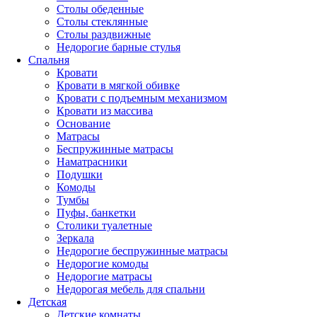
Столы обеденные
Столы стеклянные
Столы раздвижные
Недорогие барные стулья
Спальня
Кровати
Кровати в мягкой обивке
Кровати с подъемным механизмом
Кровати из массива
Основание
Матрасы
Беспружинные матрасы
Наматрасники
Подушки
Комоды
Тумбы
Пуфы, банкетки
Столики туалетные
Зеркала
Недорогие беспружинные матрасы
Недорогие комоды
Недорогие матрасы
Недорогая мебель для спальни
Детская
Детские комнаты