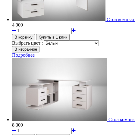
Стол компью
4 900
Выбрать цвет :
Подробнее
Стол компь
8 300