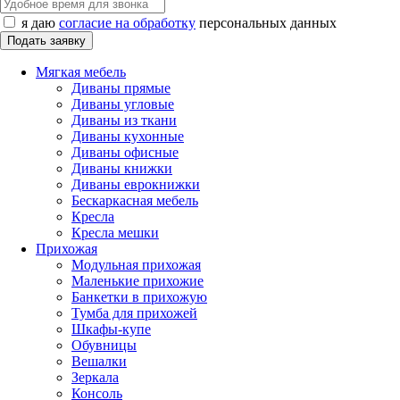
я даю
согласие на обработку
персональных данных
Мягкая мебель
Диваны прямые
Диваны угловые
Диваны из ткани
Диваны кухонные
Диваны офисные
Диваны книжки
Диваны еврокнижки
Бескаркасная мебель
Кресла
Кресла мешки
Прихожая
Модульная прихожая
Маленькие прихожие
Банкетки в прихожую
Тумба для прихожей
Шкафы-купе
Обувницы
Вешалки
Зеркала
Консоль