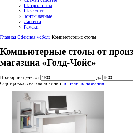
Скамьи садовые
Шатры/Тенты
Шезлонги
Зонты дачные
Лавочки
Гамаки
Главная
Офисная мебель
Компьютерные столы
Компьютерные столы от произв
магазина «Голд-Чойс»
Подбор по цене:
от
до
Сортировка:
сначала новинки
по цене
по названию