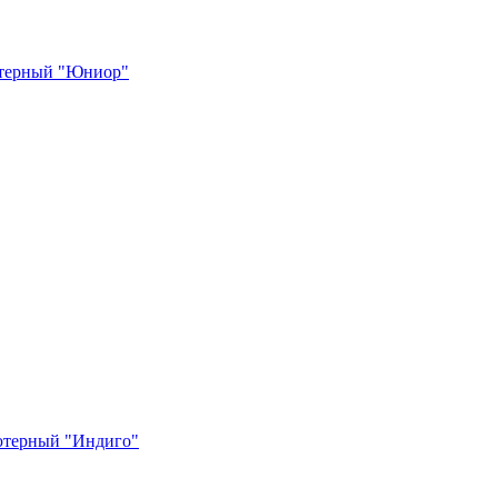
терный "Юниор"
ютерный "Индиго"