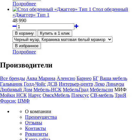
Подробнее
Стол обеденный
«Джаггер» Тип 1
48 990
Подробнее
Производители
Все бренды
Аква Марина
Аленсио
Барнео
БГ
Ваша мебель
Гальваник
Голд-Чойс
ДСВ
Интерьер-центр
Леко
Линаура
Любимый Дом
Мебель-НСК
МебельГрад
Мебельсон
МИФ
Мойки НСК
Нарус
ОмскМебель
Плексус
СВ-мебель
ТриЯ
Форсис
ЦМФ
О компании
Преимущества
Отзывы
Контакты
Реквизиты
Карта сайта