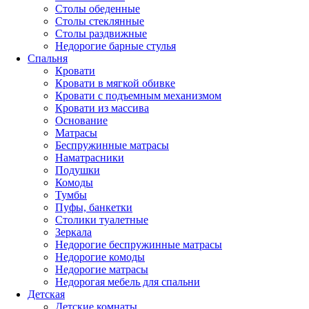
Столы обеденные
Столы стеклянные
Столы раздвижные
Недорогие барные стулья
Спальня
Кровати
Кровати в мягкой обивке
Кровати с подъемным механизмом
Кровати из массива
Основание
Матрасы
Беспружинные матрасы
Наматрасники
Подушки
Комоды
Тумбы
Пуфы, банкетки
Столики туалетные
Зеркала
Недорогие беспружинные матрасы
Недорогие комоды
Недорогие матрасы
Недорогая мебель для спальни
Детская
Детские комнаты