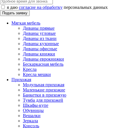
я даю
согласие на обработку
персональных данных
Мягкая мебель
Диваны прямые
Диваны угловые
Диваны из ткани
Диваны кухонные
Диваны офисные
Диваны книжки
Диваны еврокнижки
Бескаркасная мебель
Кресла
Кресла мешки
Прихожая
Модульная прихожая
Маленькие прихожие
Банкетки в прихожую
Тумба для прихожей
Шкафы-купе
Обувницы
Вешалки
Зеркала
Консоль