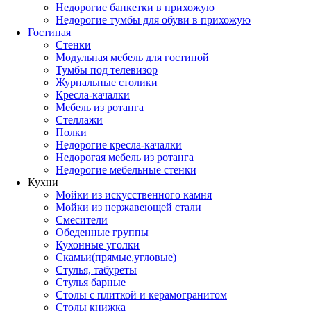
Недорогие банкетки в прихожую
Недорогие тумбы для обуви в прихожую
Гостиная
Стенки
Модульная мебель для гостиной
Тумбы под телевизор
Журнальные столики
Кресла-качалки
Мебель из ротанга
Стеллажи
Полки
Недорогие кресла-качалки
Недорогая мебель из ротанга
Недорогие мебельные стенки
Кухни
Мойки из искусственного камня
Мойки из нержавеющей стали
Смесители
Обеденные группы
Кухонные уголки
Скамьи(прямые,угловые)
Стулья, табуреты
Стулья барные
Столы с плиткой и керамогранитом
Столы книжка