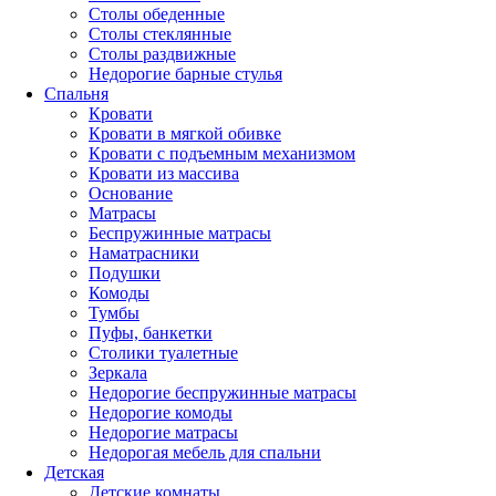
Столы обеденные
Столы стеклянные
Столы раздвижные
Недорогие барные стулья
Спальня
Кровати
Кровати в мягкой обивке
Кровати с подъемным механизмом
Кровати из массива
Основание
Матрасы
Беспружинные матрасы
Наматрасники
Подушки
Комоды
Тумбы
Пуфы, банкетки
Столики туалетные
Зеркала
Недорогие беспружинные матрасы
Недорогие комоды
Недорогие матрасы
Недорогая мебель для спальни
Детская
Детские комнаты