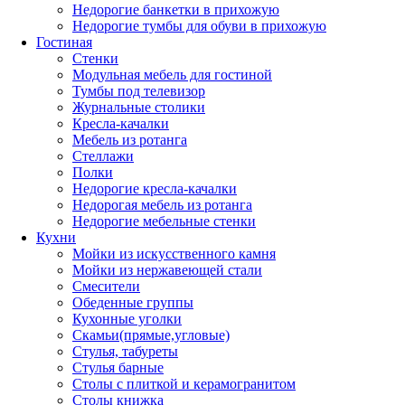
Недорогие банкетки в прихожую
Недорогие тумбы для обуви в прихожую
Гостиная
Стенки
Модульная мебель для гостиной
Тумбы под телевизор
Журнальные столики
Кресла-качалки
Мебель из ротанга
Стеллажи
Полки
Недорогие кресла-качалки
Недорогая мебель из ротанга
Недорогие мебельные стенки
Кухни
Мойки из искусственного камня
Мойки из нержавеющей стали
Смесители
Обеденные группы
Кухонные уголки
Скамьи(прямые,угловые)
Стулья, табуреты
Стулья барные
Столы с плиткой и керамогранитом
Столы книжка