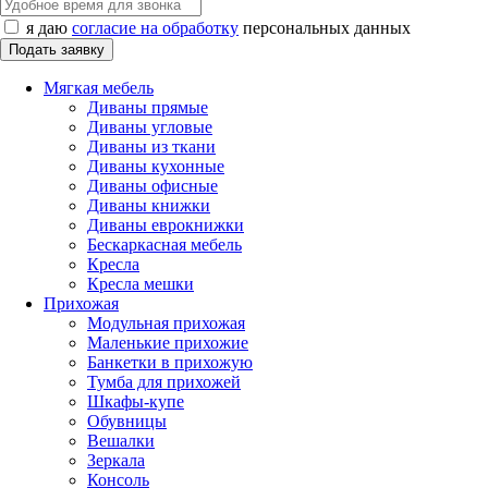
я даю
согласие на обработку
персональных данных
Мягкая мебель
Диваны прямые
Диваны угловые
Диваны из ткани
Диваны кухонные
Диваны офисные
Диваны книжки
Диваны еврокнижки
Бескаркасная мебель
Кресла
Кресла мешки
Прихожая
Модульная прихожая
Маленькие прихожие
Банкетки в прихожую
Тумба для прихожей
Шкафы-купе
Обувницы
Вешалки
Зеркала
Консоль