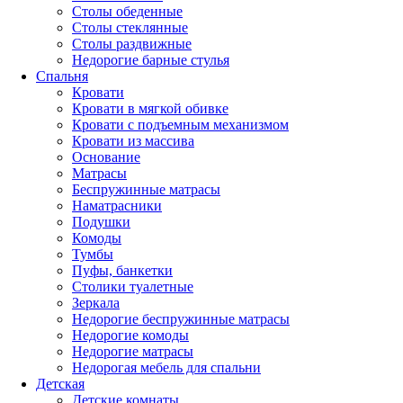
Столы обеденные
Столы стеклянные
Столы раздвижные
Недорогие барные стулья
Спальня
Кровати
Кровати в мягкой обивке
Кровати с подъемным механизмом
Кровати из массива
Основание
Матрасы
Беспружинные матрасы
Наматрасники
Подушки
Комоды
Тумбы
Пуфы, банкетки
Столики туалетные
Зеркала
Недорогие беспружинные матрасы
Недорогие комоды
Недорогие матрасы
Недорогая мебель для спальни
Детская
Детские комнаты