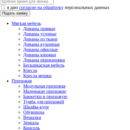
я даю
согласие на обработку
персональных данных
Мягкая мебель
Диваны прямые
Диваны угловые
Диваны из ткани
Диваны кухонные
Диваны офисные
Диваны книжки
Диваны еврокнижки
Бескаркасная мебель
Кресла
Кресла мешки
Прихожая
Модульная прихожая
Маленькие прихожие
Банкетки в прихожую
Тумба для прихожей
Шкафы-купе
Обувницы
Вешалки
Зеркала
Консоль