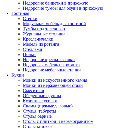
Недорогие банкетки в прихожую
Недорогие тумбы для обуви в прихожую
Гостиная
Стенки
Модульная мебель для гостиной
Тумбы под телевизор
Журнальные столики
Кресла-качалки
Мебель из ротанга
Стеллажи
Полки
Недорогие кресла-качалки
Недорогая мебель из ротанга
Недорогие мебельные стенки
Кухни
Мойки из искусственного камня
Мойки из нержавеющей стали
Смесители
Обеденные группы
Кухонные уголки
Скамьи(прямые,угловые)
Стулья, табуреты
Стулья барные
Столы с плиткой и керамогранитом
Столы книжка