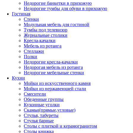
Недорогие банкетки в прихожую
Недорогие тумбы для обуви в прихожую
Гостиная
Стенки
Модульная мебель для гостиной
Тумбы под телевизор
Журнальные столики
Кресла-качалки
Мебель из ротанга
Стеллажи
Полки
Недорогие кресла-качалки
Недорогая мебель из ротанга
Недорогие мебельные стенки
Кухни
Мойки из искусственного камня
Мойки из нержавеющей стали
Смесители
Обеденные группы
Кухонные уголки
Скамьи(прямые,угловые)
Стулья, табуреты
Стулья барные
Столы с плиткой и керамогранитом
Столы книжка