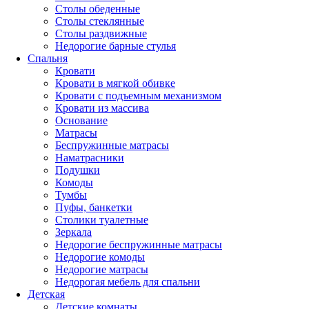
Столы обеденные
Столы стеклянные
Столы раздвижные
Недорогие барные стулья
Спальня
Кровати
Кровати в мягкой обивке
Кровати с подъемным механизмом
Кровати из массива
Основание
Матрасы
Беспружинные матрасы
Наматрасники
Подушки
Комоды
Тумбы
Пуфы, банкетки
Столики туалетные
Зеркала
Недорогие беспружинные матрасы
Недорогие комоды
Недорогие матрасы
Недорогая мебель для спальни
Детская
Детские комнаты