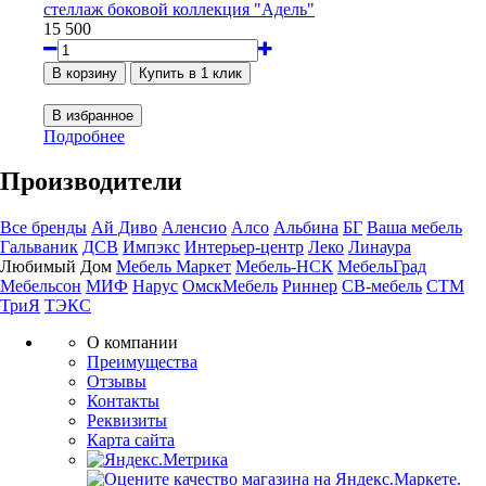
стеллаж боковой коллекция "Адель"
15 500
Подробнее
Производители
Все бренды
Ай Диво
Аленсио
Алсо
Альбина
БГ
Ваша мебель
Гальваник
ДСВ
Импэкс
Интерьер-центр
Леко
Линаура
Любимый Дом
Мебель Маркет
Мебель-НСК
МебельГрад
Мебельсон
МИФ
Нарус
ОмскМебель
Риннер
СВ-мебель
СТМ
ТриЯ
ТЭКС
О компании
Преимущества
Отзывы
Контакты
Реквизиты
Карта сайта