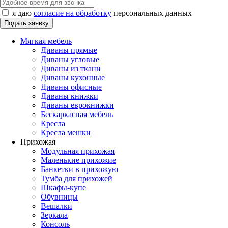
я даю
согласие на обработку
персональных данных
Мягкая мебель
Диваны прямые
Диваны угловые
Диваны из ткани
Диваны кухонные
Диваны офисные
Диваны книжки
Диваны еврокнижки
Бескаркасная мебель
Кресла
Кресла мешки
Прихожая
Модульная прихожая
Маленькие прихожие
Банкетки в прихожую
Тумба для прихожей
Шкафы-купе
Обувницы
Вешалки
Зеркала
Консоль