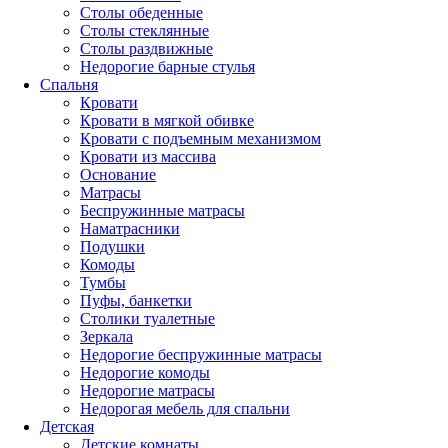
Столы обеденные
Столы стеклянные
Столы раздвижные
Недорогие барные стулья
Спальня
Кровати
Кровати в мягкой обивке
Кровати с подъемным механизмом
Кровати из массива
Основание
Матрасы
Беспружинные матрасы
Наматрасники
Подушки
Комоды
Тумбы
Пуфы, банкетки
Столики туалетные
Зеркала
Недорогие беспружинные матрасы
Недорогие комоды
Недорогие матрасы
Недорогая мебель для спальни
Детская
Детские комнаты