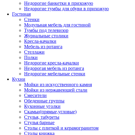
Недорогие банкетки в прихожую
Недорогие тумбы для обуви в прихожую
Гостиная
Стенки
Модульная мебель для гостиной
Тумбы под телевизор
Журнальные столики
Кресла-качалки
Мебель из ротанга
Стеллажи
Полки
Недорогие кресла-качалки
Недорогая мебель из ротанга
Недорогие мебельные стенки
Кухни
Мойки из искусственного камня
Мойки из нержавеющей стали
Смесители
Обеденные группы
Кухонные уголки
Скамьи(прямые,угловые)
Стулья, табуреты
Стулья барные
Столы с плиткой и керамогранитом
Столы книжка