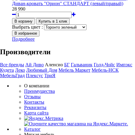
Диван-кровать "Орион" СТАНДАРТ (левый/правый)
28 990
Выбрать цвет :
Подробнее
Производители
Все бренды
Ай Диво
Аленсио
БГ
Гальваник
Голд-Чойс
Импэкс
Кудета
Леко
Любимый Дом
Мебель Маркет
Мебель-НСК
МебельГрад
Плексус
ТриЯ
О компании
Преимущества
Отзывы
Контакты
Реквизиты
Карта сайта
Каталог
Мягкая мебель