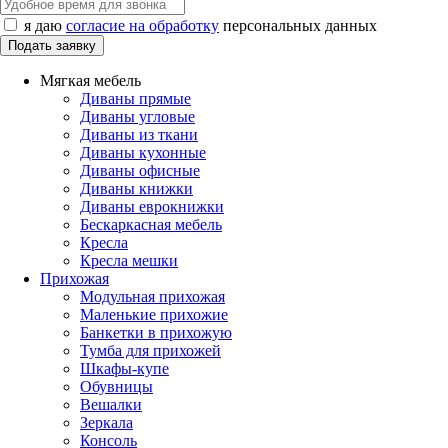
я даю
согласие на обработку
персональных данных
Мягкая мебель
Диваны прямые
Диваны угловые
Диваны из ткани
Диваны кухонные
Диваны офисные
Диваны книжки
Диваны еврокнижки
Бескаркасная мебель
Кресла
Кресла мешки
Прихожая
Модульная прихожая
Маленькие прихожие
Банкетки в прихожую
Тумба для прихожей
Шкафы-купе
Обувницы
Вешалки
Зеркала
Консоль